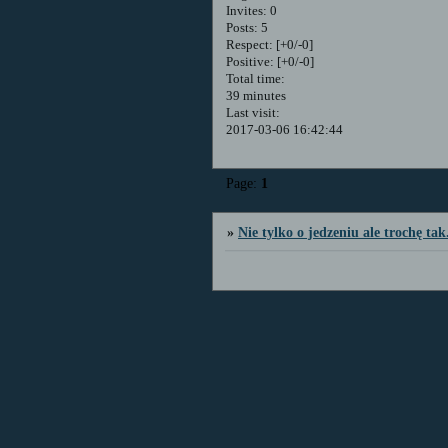
Invites:
0
Posts:
5
Respect:
[+0/-0]
Positive:
[+0/-0]
Total time:
39 minutes
Last visit:
2017-03-06 16:42:44
Page:
1
»
Nie tylko o jedzeniu ale trochę tak