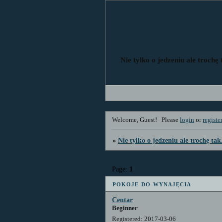
Nie tylko o jedzeniu ale trochę 
Welcome, Guest!
Please
login
or
registe
»
Nie tylko o jedzeniu ale trochę tak
Page:
1
pokoje do wynajęcia
Centar
Beginner
Registered
: 2017-03-06