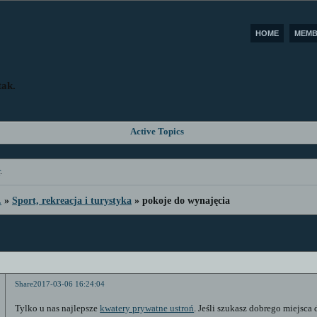
HOME
MEMB
tak.
Active Topics
r
.
.
»
Sport, rekreacja i turystyka
»
pokoje do wynajęcia
Share
2017-03-06 16:24:04
Tylko u nas najlepsze
kwatery prywatne ustroń
. Jeśli szukasz dobrego miejsc