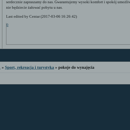
serdecznie zapraszamy do nas. Gwarantujemy wysoki komfort i spokój umożl
nie będziecie żałować pobytu u nas.
Last edited by Centar (2017-03-06 16:26:42)
0
.
»
Sport, rekreacja i turystyka
»
pokoje do wynajęcia